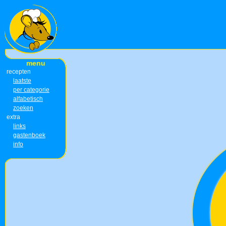
menu
recepten
laatste
per categorie
alfabetisch
zoeken
extra
links
gastenboek
info