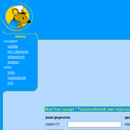
menu
recepten
laatste
per categorie
alfabetisch
zoeken
extra
links
gastenboek
info
Mail het recept "
Tussenribstuk met wijnsa
jouw gegevens
ge
naam (*)
naa