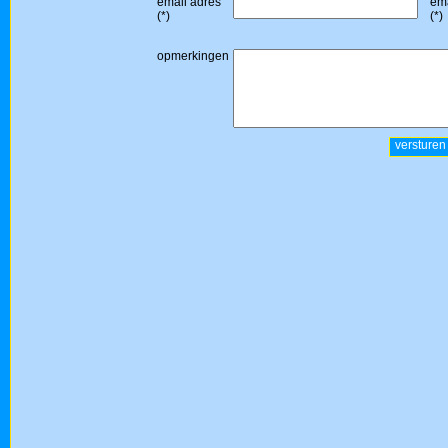
email adres
ema
(*)
(*)
opmerkingen