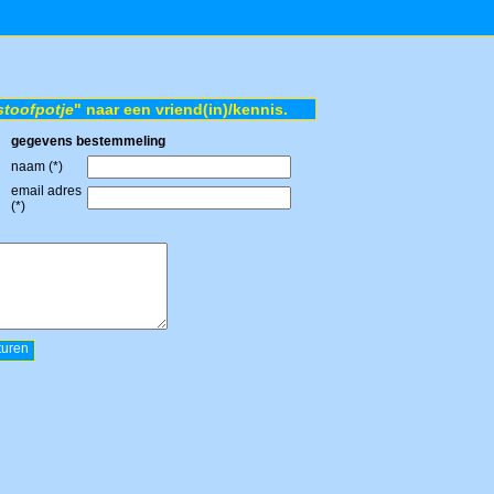
stoofpotje
" naar een vriend(in)/kennis.
gegevens bestemmeling
naam (*)
email adres
(*)