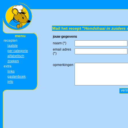
Mail het recept "
Hondshaai in zuiders 
menu
jouw gegevens
recepten
naam (*)
laatste
email adres
per categorie
(*)
alfabetisch
zoeken
opmerkingen
extra
links
gastenboek
info