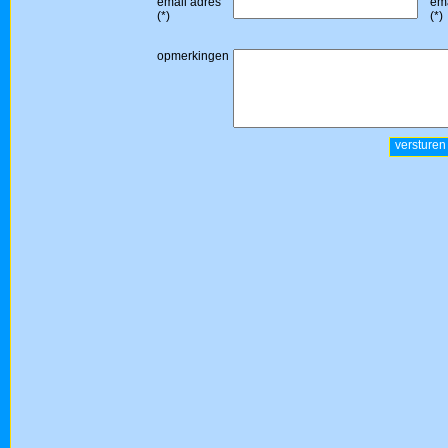
email adres
ema
(*)
(*)
opmerkingen