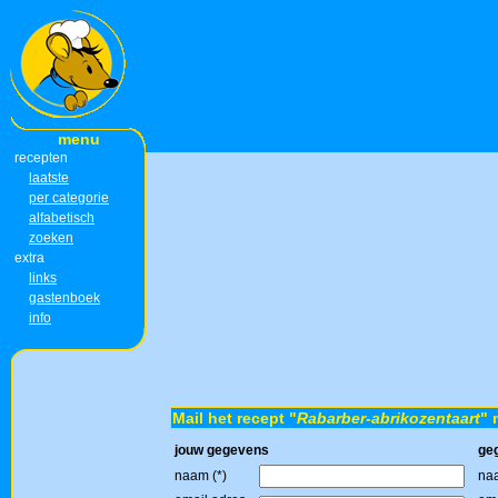
menu
recepten
laatste
per categorie
alfabetisch
zoeken
extra
links
gastenboek
info
Mail het recept "
Rabarber-abrikozentaart
" 
jouw gegevens
ge
naam (*)
naa