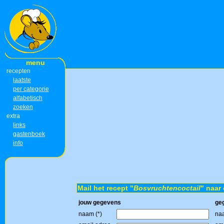
menu
recepten
laatste
per categorie
alfabetisch
zoeken
extra
links
gastenboek
info
Mail het recept "
Bosvruchtencoctail
" naar 
jouw gegevens
ge
naam (*)
naa