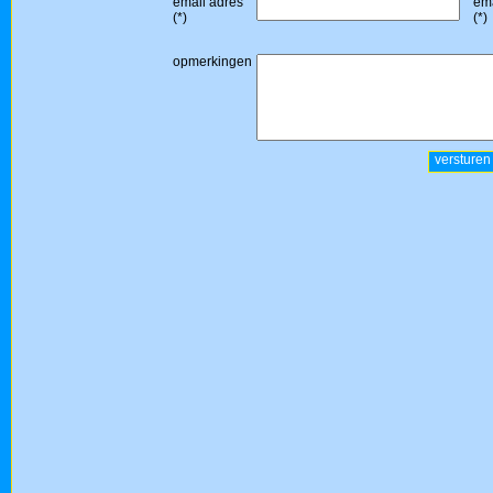
email adres
ema
(*)
(*)
opmerkingen