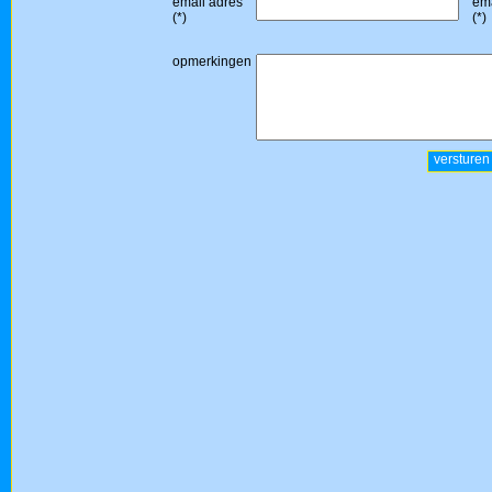
email adres
ema
(*)
(*)
opmerkingen