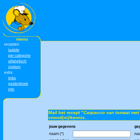
menu
recepten
laatste
per categorie
alfabetisch
zoeken
extra
links
gastenboek
info
Mail het recept "
Carpaccio van tomaat met 
vriend(in)/kennis.
jouw gegevens
ge
naam (*)
naa