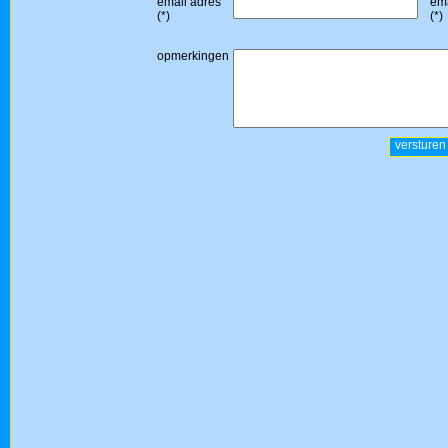
email adres
ema
(*)
(*)
opmerkingen