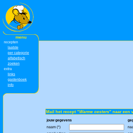
menu
recepten
laatste
per categorie
alfabetisch
zoeken
extra
links
gastenboek
info
Mail het recept "
Warme oesters
" naar een 
jouw gegevens
ge
naam (*)
naa