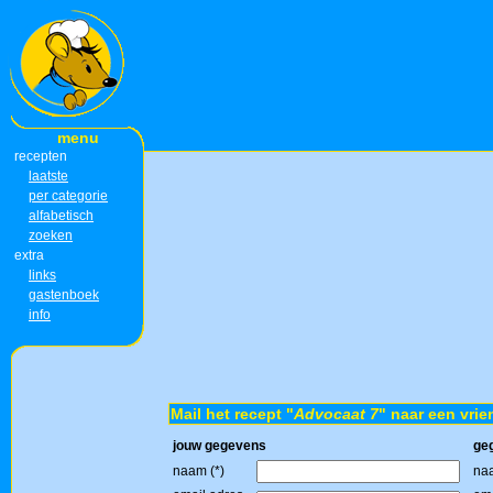
menu
recepten
laatste
per categorie
alfabetisch
zoeken
extra
links
gastenboek
info
Mail het recept "
Advocaat 7
" naar een vrie
jouw gegevens
ge
naam (*)
naa