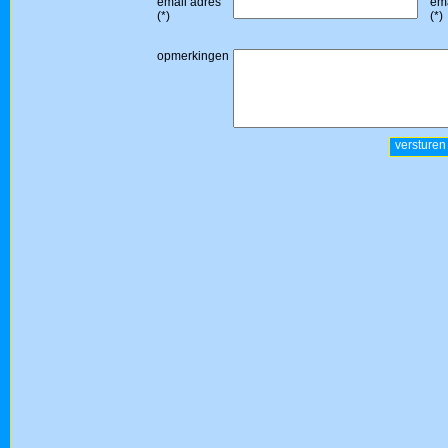
email adres
ema
(*)
(*)
opmerkingen