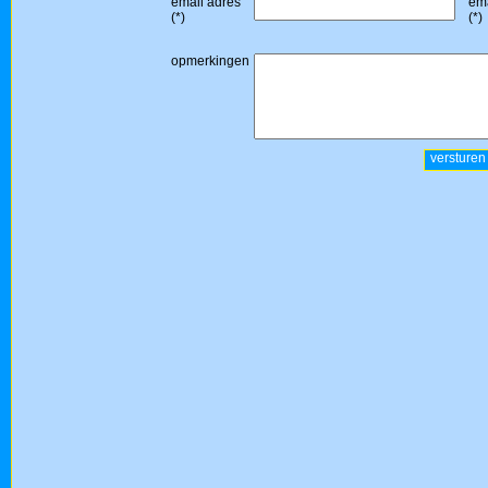
email adres
ema
(*)
(*)
opmerkingen