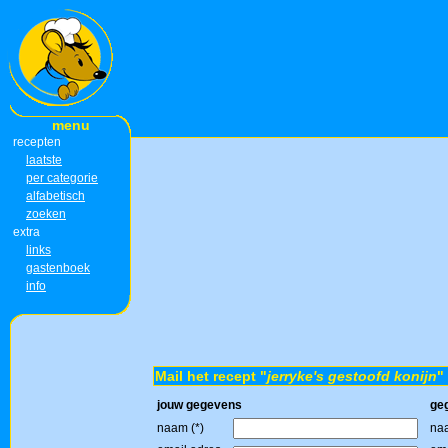
menu
recepten
laatste
per categorie
alfabetisch
zoeken
extra
links
gastenboek
info
Mail het recept "
jerryke's gestoofd konijn
"
jouw gegevens
ge
naam (*)
naa