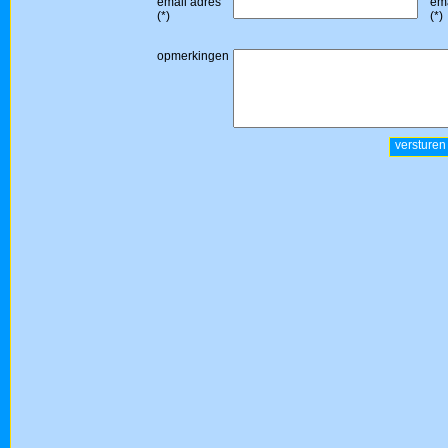
email adres
ema
(*)
(*)
opmerkingen