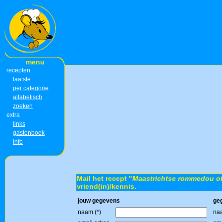
menu
recepten
laatste
per categorie
alfabetisch
zoeken
extra
links
gastenboek
info
Mail het recept "
Maastrichtse rommedou of
vriend(in)/kennis.
jouw gegevens
ge
naam (*)
naa