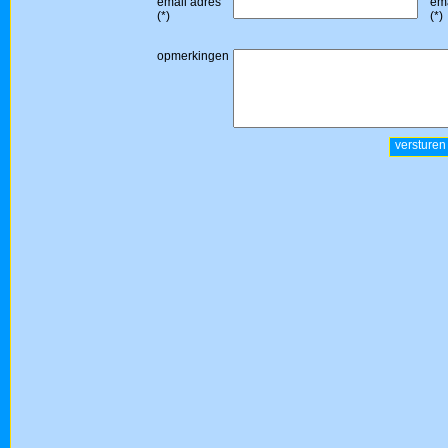
email adres
ema
(*)
(*)
opmerkingen