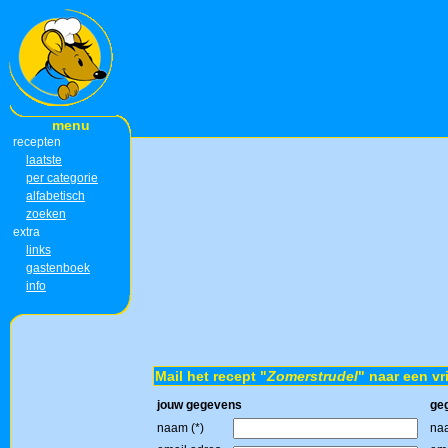
menu
recepten
laatste
per categorie
alfabetisch
zoeken
extra
links
gastenboek
info
Mail het recept "
Zomerstrudel
" naar een vr
jouw gegevens
ge
naam (*)
naa