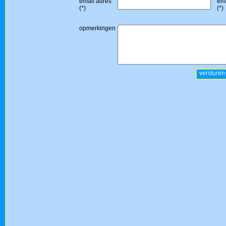
email adres
ema
(*)
(*)
opmerkingen