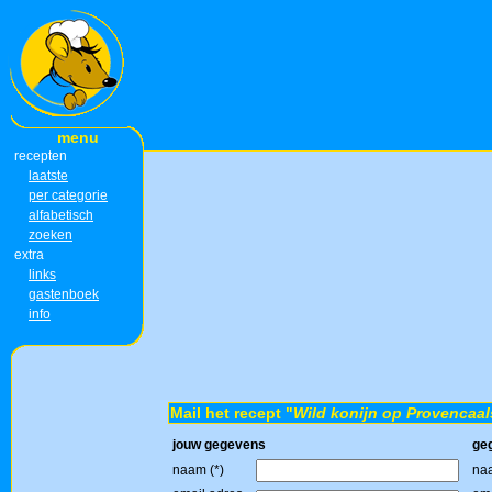
menu
recepten
laatste
per categorie
alfabetisch
zoeken
extra
links
gastenboek
info
Mail het recept "
Wild konijn op Provencaal
jouw gegevens
ge
naam (*)
naa