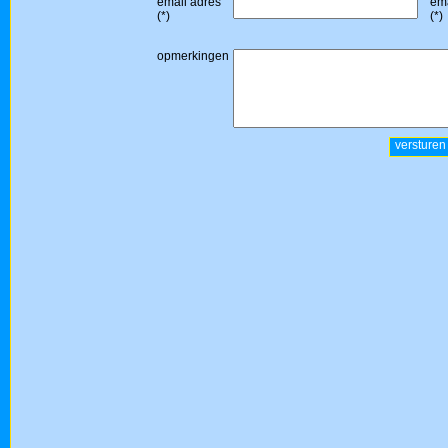
email adres
ema
(*)
(*)
opmerkingen