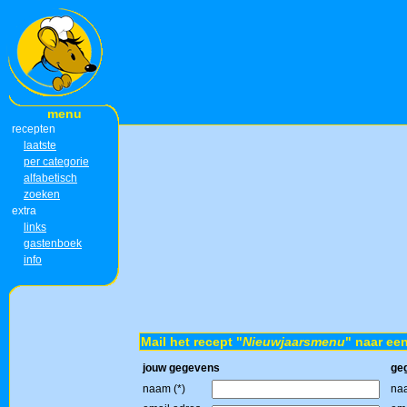
menu
recepten
laatste
per categorie
alfabetisch
zoeken
extra
links
gastenboek
info
Mail het recept "
Nieuwjaarsmenu
" naar een
jouw gegevens
ge
naam (*)
naa