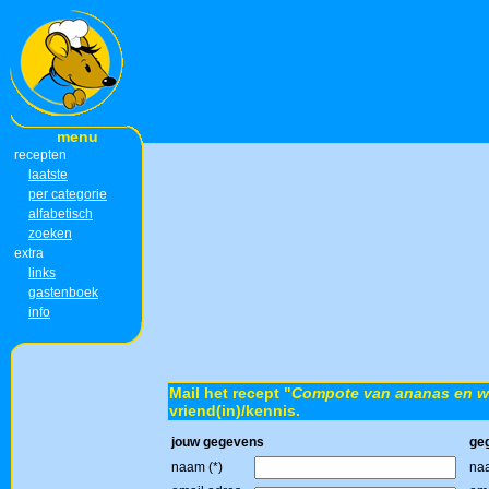
menu
recepten
laatste
per categorie
alfabetisch
zoeken
extra
links
gastenboek
info
Mail het recept "
Compote van ananas en w
vriend(in)/kennis.
jouw gegevens
ge
naam (*)
naa