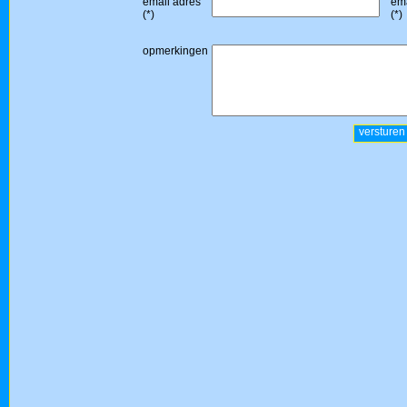
email adres
ema
(*)
(*)
opmerkingen