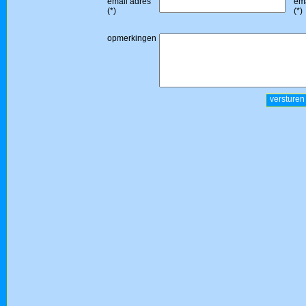
email adres
ema
(*)
(*)
opmerkingen