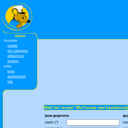
menu
recepten
laatste
per categorie
alfabetisch
zoeken
extra
links
gastenboek
info
Mail het recept "
Ma?ssoep met kaasbrood
jouw gegevens
ge
naam (*)
naa