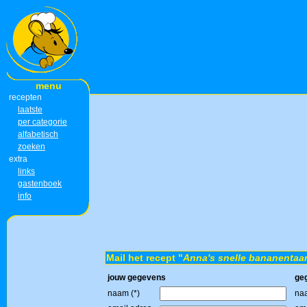
menu
recepten
laatste
per categorie
alfabetisch
zoeken
extra
links
gastenboek
info
Mail het recept "
Anna's snelle bananentaar
jouw gegevens
ge
naam (*)
naa