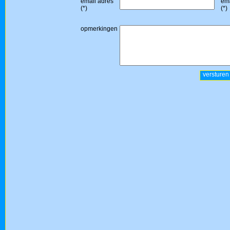
email adres
ema
(*)
(*)
opmerkingen