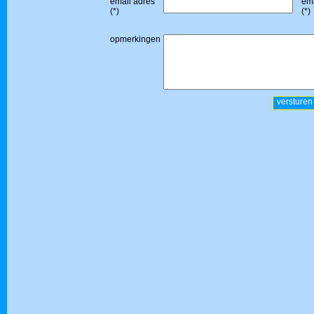
email adres
ema
(*)
(*)
opmerkingen