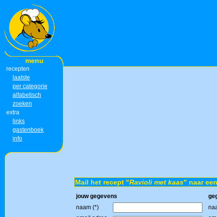
menu
recepten
laatste
per categorie
alfabetisch
zoeken
extra
links
gastenboek
info
Mail het recept "
Ravioli met kaas
" naar een
jouw gegevens
ge
naam (*)
naa