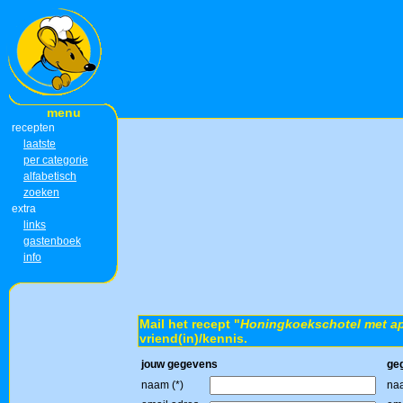
menu
recepten
laatste
per categorie
alfabetisch
zoeken
extra
links
gastenboek
info
Mail het recept "
Honingkoekschotel met ap
vriend(in)/kennis.
jouw gegevens
ge
naam (*)
naa