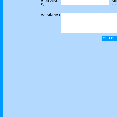
email adres
ema
(*)
(*)
opmerkingen