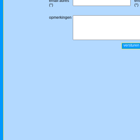
email adres
ema
(*)
(*)
opmerkingen