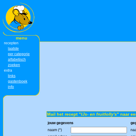
menu
recepten
laatste
per categorie
alfabetisch
zoeken
extra
links
gastenboek
info
Mail het recept "
IJs- en fruitlolly's
" naar ee
jouw gegevens
ge
naam (*)
naa