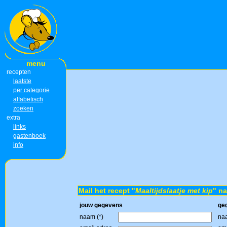
menu
recepten
laatste
per categorie
alfabetisch
zoeken
extra
links
gastenboek
info
Mail het recept "
Maaltijdslaatje met kip
" na
jouw gegevens
ge
naam (*)
naa