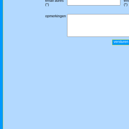
email adres
ema
(*)
(*)
opmerkingen