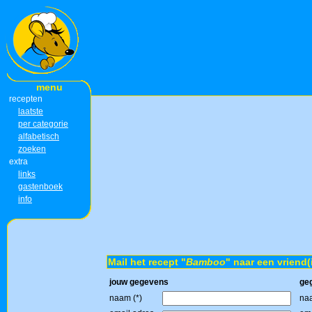
menu
recepten
laatste
per categorie
alfabetisch
zoeken
extra
links
gastenboek
info
Mail het recept "
Bamboo
" naar een vriend(
jouw gegevens
ge
naam (*)
naa