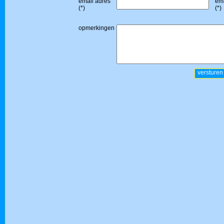
email adres
ema
(*)
(*)
opmerkingen