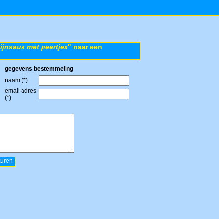
ijnsaus met peertjes
" naar een
gegevens bestemmeling
naam (*)
email adres
(*)