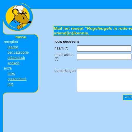
Mail het recept "
Rogvleugels in rode-w
vriend(in)/kennis.
menu
jouw gegevens
recepten
laatste
naam (*)
per categorie
email adres
alfabetisch
(*)
zoeken
extra
opmerkingen
links
gastenboek
info