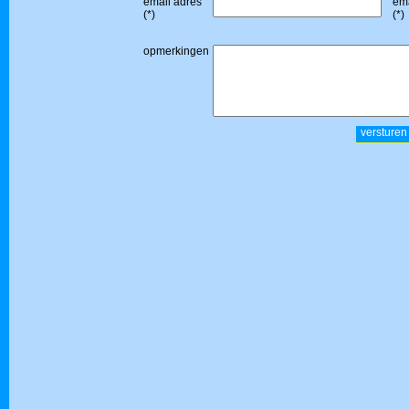
email adres
ema
(*)
(*)
opmerkingen