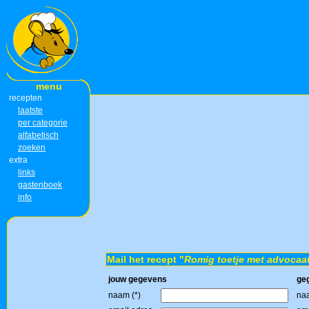
menu
recepten
laatste
per categorie
alfabetisch
zoeken
extra
links
gastenboek
info
Mail het recept "
Romig toetje met advocaat
jouw gegevens
ge
naam (*)
naa