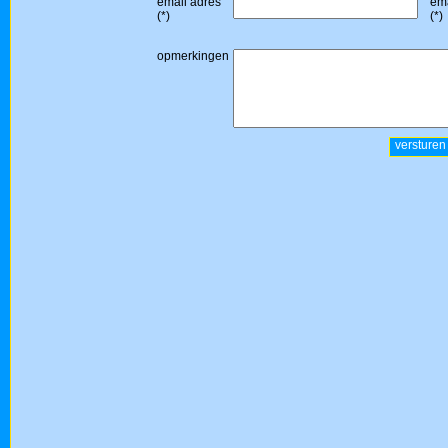
email adres
ema
(*)
(*)
opmerkingen