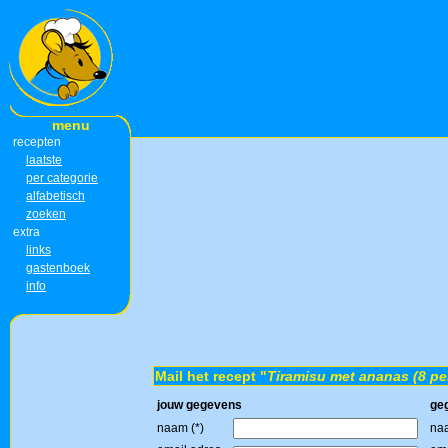
menu
recepten
laatste
per categorie
alfabetisch
zoeken
extra
links
gastenboek
info
Mail het recept "
Tiramisu met ananas (8 p
jouw gegevens
ge
naam (*)
naa