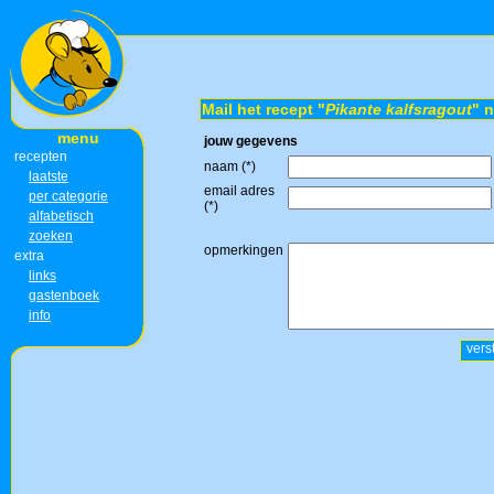
Mail het recept "
Pikante kalfsragout
" 
menu
jouw gegevens
recepten
naam (*)
laatste
email adres
per categorie
(*)
alfabetisch
zoeken
opmerkingen
extra
links
gastenboek
info