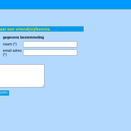
naar een vriend(in)/kennis.
gegevens bestemmeling
naam (*)
email adres
(*)