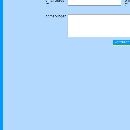
email adres
ema
(*)
(*)
opmerkingen