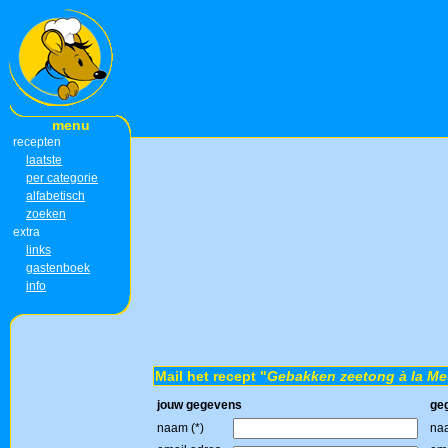
menu
recepten
laatste
per categorie
alfabetisch
zoeken
extra
links
gastenboek
info
Mail het recept "
Gebakken zeetong à la Me
jouw gegevens
ge
naam (*)
naa