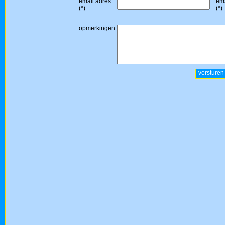
email adres
ema
(*)
(*)
opmerkingen