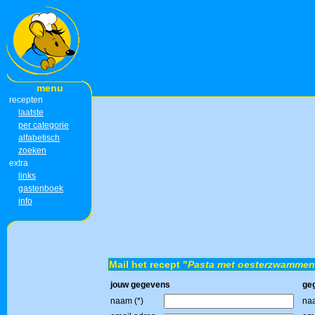
menu
recepten
laatste
per categorie
alfabetisch
zoeken
extra
links
gastenboek
info
Mail het recept "
Pasta met oesterzwammen
jouw gegevens
ge
naam (*)
naa