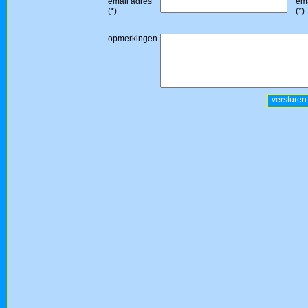
email adres
ema
(*)
(*)
opmerkingen