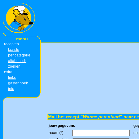
menu
recepten
laatste
per categorie
alfabetisch
zoeken
extra
links
gastenboek
info
Mail het recept "
Warme perentaart
" naar ee
jouw gegevens
ge
naam (*)
naa