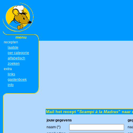
menu
recepten
laatste
per categorie
alfabetisch
zoeken
extra
links
gastenboek
info
Mail het recept "
Scampi à la Madras
" naar 
jouw gegevens
ge
naam (*)
naa