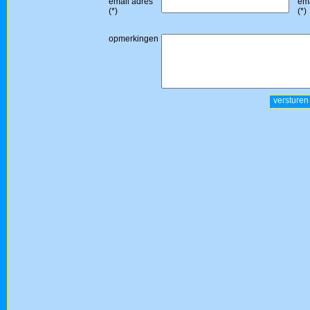
email adres
ema
(*)
(*)
opmerkingen