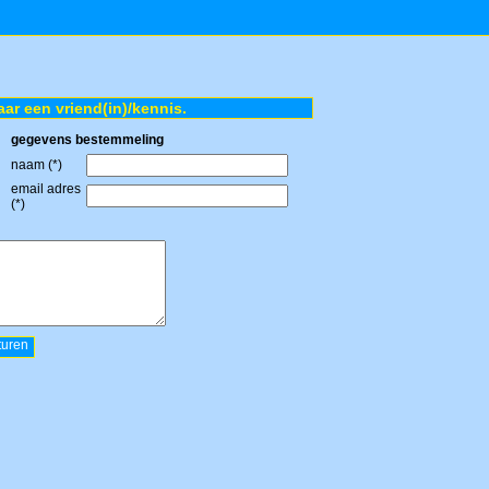
aar een vriend(in)/kennis.
gegevens bestemmeling
naam (*)
email adres
(*)