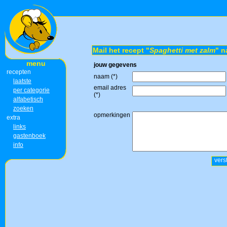
Mail het recept "
Spaghetti met zalm
" n
menu
jouw gegevens
recepten
naam (*)
laatste
email adres
per categorie
(*)
alfabetisch
zoeken
opmerkingen
extra
links
gastenboek
info