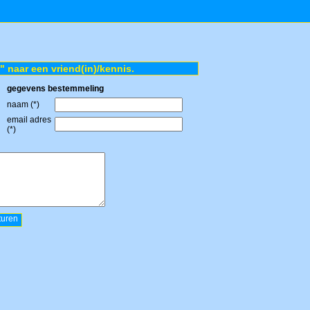
" naar een vriend(in)/kennis.
gegevens bestemmeling
naam (*)
email adres
(*)