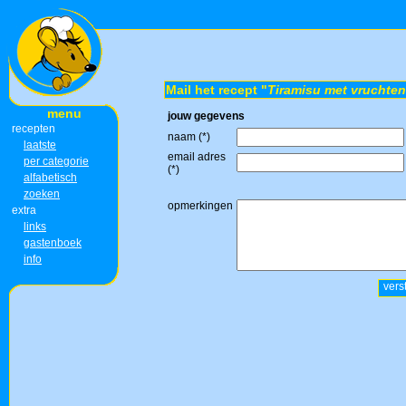
Mail het recept "
Tiramisu met vruchten
menu
jouw gegevens
recepten
naam (*)
laatste
email adres
per categorie
(*)
alfabetisch
zoeken
opmerkingen
extra
links
gastenboek
info