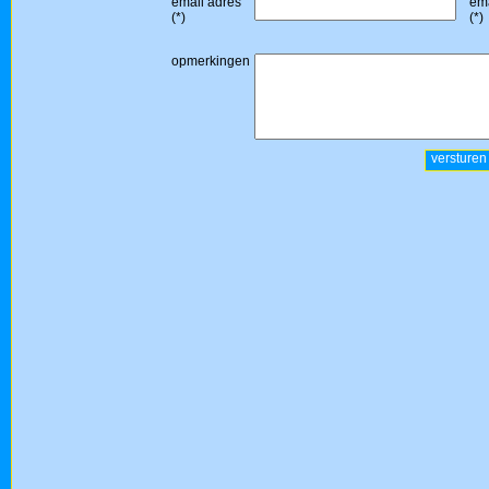
email adres
ema
(*)
(*)
opmerkingen