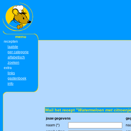
menu
recepten
laatste
per categorie
alfabetisch
zoeken
extra
links
gastenboek
info
Mail het recept "
Watermeloen met citroenj
jouw gegevens
ge
naam (*)
naa