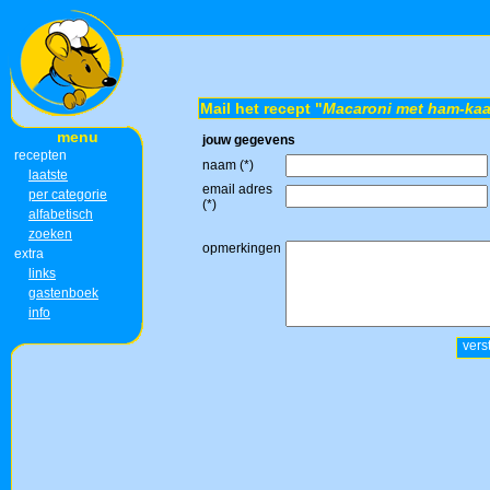
Mail het recept "
Macaroni met ham-kaa
menu
jouw gegevens
recepten
naam (*)
laatste
email adres
per categorie
(*)
alfabetisch
zoeken
opmerkingen
extra
links
gastenboek
info