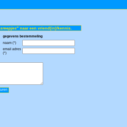
sreepjes
" naar een vriend(in)/kennis.
gegevens bestemmeling
naam (*)
email adres
(*)