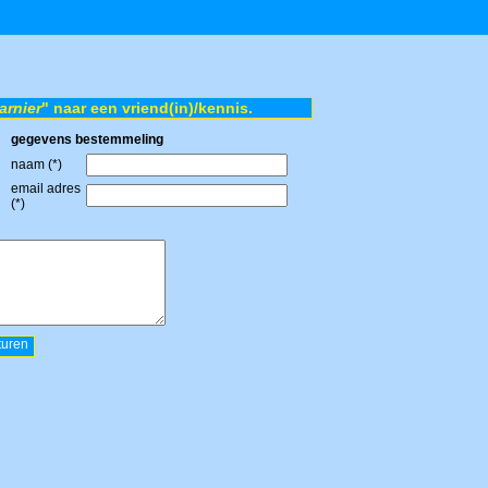
arnier
" naar een vriend(in)/kennis.
gegevens bestemmeling
naam (*)
email adres
(*)