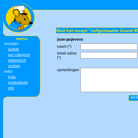
Mail het recept "
zelfgemaakte Grand M
menu
jouw gegevens
recepten
naam (*)
laatste
email adres
per categorie
(*)
alfabetisch
zoeken
opmerkingen
extra
links
gastenboek
info