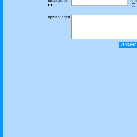
email adres
ema
(*)
(*)
opmerkingen