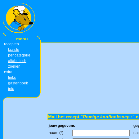
menu
recepten
laatste
per categorie
alfabetisch
zoeken
extra
links
gastenboek
info
Mail het recept "
Romige knoflooksoep :
" n
jouw gegevens
ge
naam (*)
naa