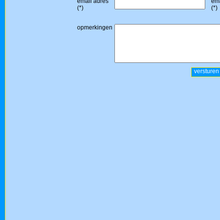
email adres
ema
(*)
(*)
opmerkingen