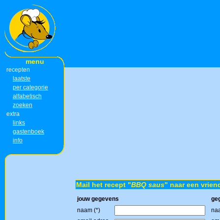
menu
recepten
laatste
per categorie
alfabetisch
zoeken
extra
links
gastenboek
info
Mail het recept "
BBQ saus
" naar een vrien
jouw gegevens
ge
naam (*)
naa