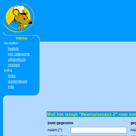
menu
recepten
laatste
per categorie
alfabetisch
zoeken
extra
links
gastenboek
info
Mail het recept "
Bearnaisesaus 2
" naar een
jouw gegevens
ge
naam (*)
naa