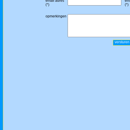
email adres
ema
(*)
(*)
opmerkingen