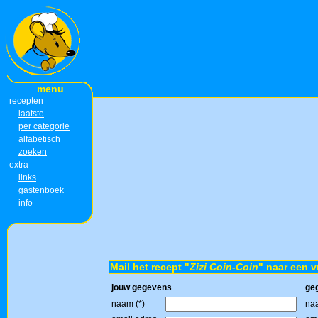
menu
recepten
laatste
per categorie
alfabetisch
zoeken
extra
links
gastenboek
info
Mail het recept "
Zizi Coin-Coin
" naar een v
jouw gegevens
ge
naam (*)
naa