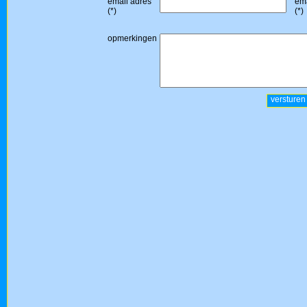
email adres
ema
(*)
(*)
opmerkingen