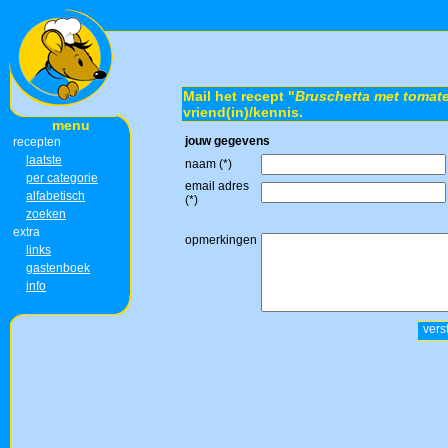
Mail het recept "
Bruschetta met tomate
vriend(in)/kennis.
menu
jouw gegevens
recepten
laatste
naam (*)
per categorie
email adres
alfabetisch
(*)
zoeken
extra
opmerkingen
links
gastenboek
info