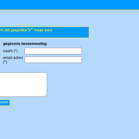
n en paprika’s
" naar een
gegevens bestemmeling
naam (*)
email adres
(*)