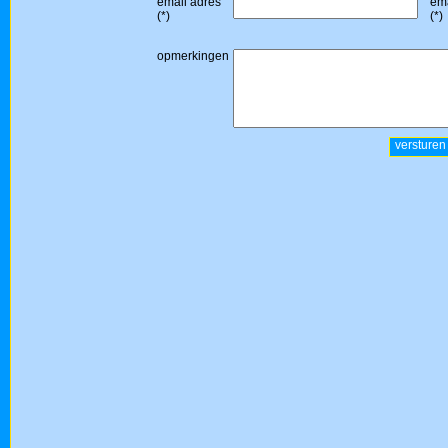
email adres
ema
(*)
(*)
opmerkingen