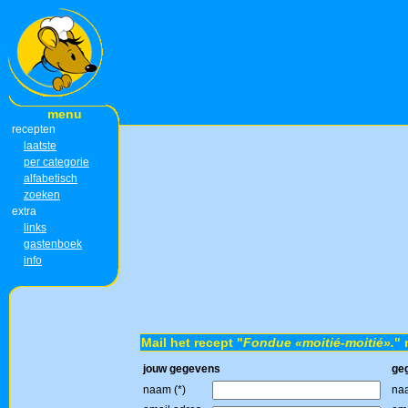
menu
recepten
laatste
per categorie
alfabetisch
zoeken
extra
links
gastenboek
info
Mail het recept "
Fondue «moitié-moitié».
" 
jouw gegevens
ge
naam (*)
naa