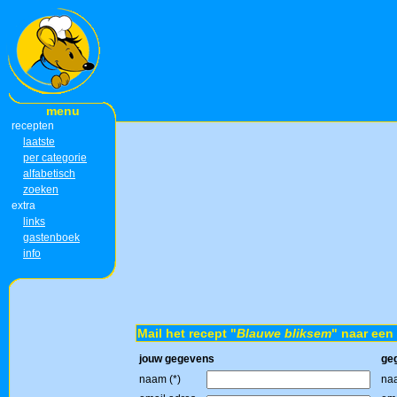
menu
recepten
laatste
per categorie
alfabetisch
zoeken
extra
links
gastenboek
info
Mail het recept "
Blauwe bliksem
" naar een 
jouw gegevens
ge
naam (*)
naa