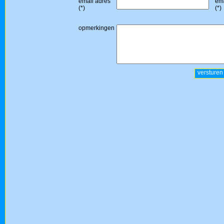
email adres
ema
(*)
(*)
opmerkingen