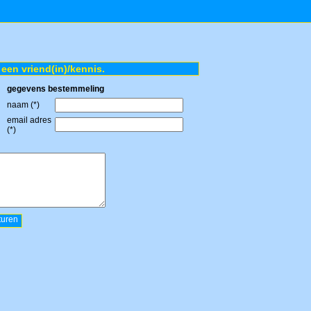
 een vriend(in)/kennis.
gegevens bestemmeling
naam (*)
email adres
(*)