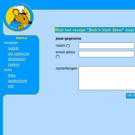
Mail het recept "
Bob's Irish Stew
" naar
menu
jouw gegevens
recepten
naam (*)
laatste
email adres
per categorie
(*)
alfabetisch
zoeken
opmerkingen
extra
links
gastenboek
info