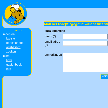
Mail het recept "
gegrilld witloof met s
menu
jouw gegevens
recepten
naam (*)
laatste
email adres
per categorie
(*)
alfabetisch
zoeken
opmerkingen
extra
links
gastenboek
info