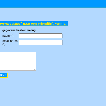
herrydressing
" naar een vriend(in)/kennis.
gegevens bestemmeling
naam (*)
email adres
(*)