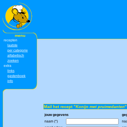
menu
recepten
laatste
per categorie
alfabetisch
zoeken
extra
links
gastenboek
info
Mail het recept "
Konijn met pruimedanten
"
jouw gegevens
ge
naam (*)
naa