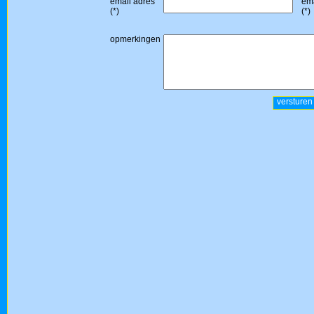
email adres
ema
(*)
(*)
opmerkingen