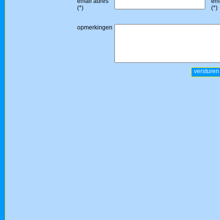
email adres
ema
(*)
(*)
opmerkingen