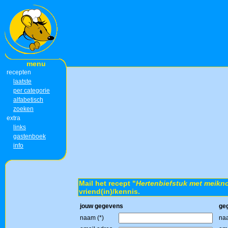
menu
recepten
laatste
per categorie
alfabetisch
zoeken
extra
links
gastenboek
info
Mail het recept "
Hertenbiefstuk met meikno
vriend(in)/kennis.
jouw gegevens
ge
naam (*)
naa