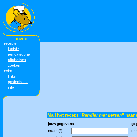
menu
recepten
laatste
per categorie
alfabetisch
zoeken
extra
links
gastenboek
info
Mail het recept "
Rendier met kersen
" naar 
jouw gegevens
ge
naam (*)
naa