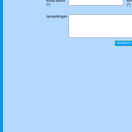
email adres
ema
(*)
(*)
opmerkingen