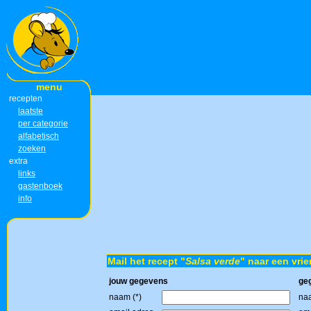
menu
recepten
laatste
per categorie
alfabetisch
zoeken
extra
links
gastenboek
info
Mail het recept "
Salsa verde
" naar een vrie
jouw gegevens
ge
naam (*)
naa