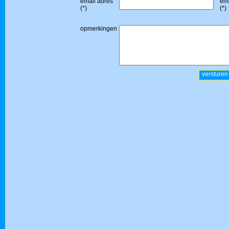
email adres
ema
(*)
(*)
opmerkingen