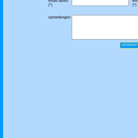
email adres
ema
(*)
(*)
opmerkingen