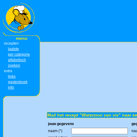
menu
recepten
laatste
per categorie
alfabetisch
zoeken
extra
links
gastenboek
info
Mail het recept "
Waterzooi van vis
" naar e
jouw gegevens
ge
naam (*)
naa