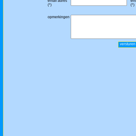
email adres
ema
(*)
(*)
opmerkingen