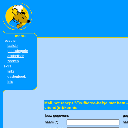
menu
recepten
laatste
per categorie
alfabetisch
zoeken
extra
links
gastenboek
info
Mail het recept "
Feuilletee-bakje met ham 
vriend(in)/kennis.
jouw gegevens
ge
naam (*)
naa