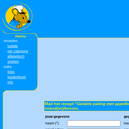
menu
recepten
laatste
per categorie
alfabetisch
zoeken
extra
links
gastenboek
info
Mail het recept "
Gelakte paling met appel
vriend(in)/kennis.
jouw gegevens
ge
naam (*)
naa