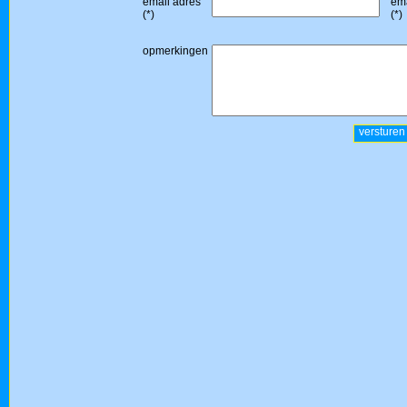
email adres
ema
(*)
(*)
opmerkingen